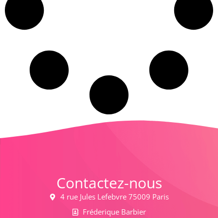
Contactez-nous
4 rue Jules Lefebvre 75009 Paris
Fréderique Barbier