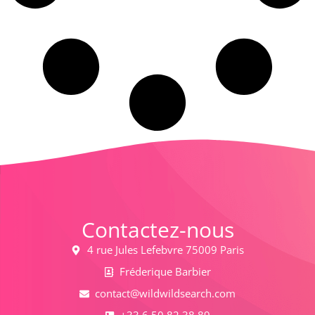
Contactez-nous
4 rue Jules Lefebvre 75009 Paris
Fréderique Barbier
contact@wildwildsearch.com